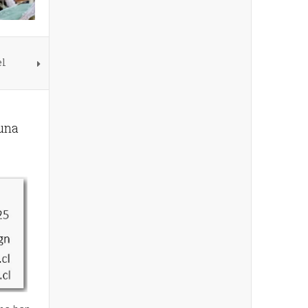
el
una