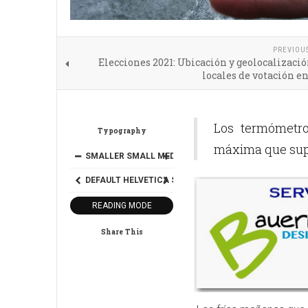
PREVIOU
Elecciones 2021: Ubicación y geolocalizació
locales de votación e
Los termómetro
Typography
máxima que supe
SMALLER
SMALL
MEDIUM
BIG
BIGGER
DEFAULT
HELVETICA
SEGOE
GEORGIA
TIMES
READING MODE
Share This