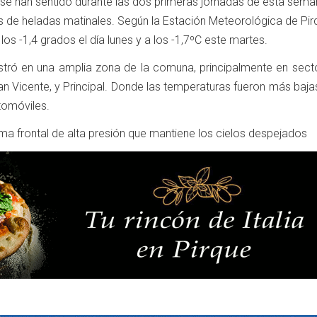
se han sentido durante las dos primeras jornadas de esta sema
 de heladas matinales. Según la Estación Meteorológica de Pirq
os -1,4 grados el día lunes y a los -1,7ºC este martes.
stró en una amplia zona de la comuna, principalmente en sect
San Vicente, y Principal. Donde las temperaturas fueron más baj
tomóviles.
ma frontal de alta presión que mantiene los cielos despejados