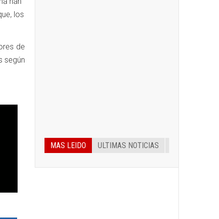
na han
ue, los
ores de
as según
MAS LEIDO
ULTIMAS NOTICIAS