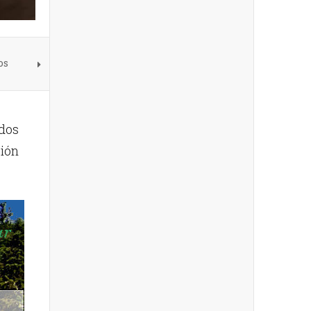
os
ados
ción