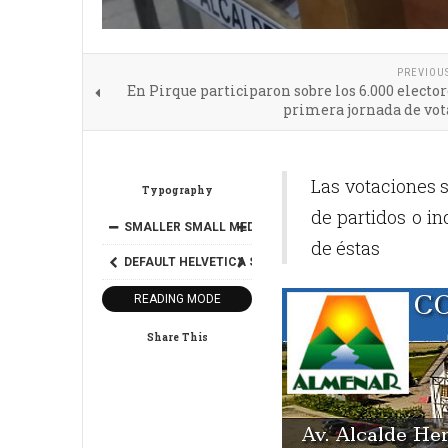
PREVIOU
En Pirque participaron sobre los 6.000 elector
primera jornada de vot
Las votaciones 
Typography
de partidos o i
SMALLER
SMALL
MEDIUM
BIG
BIGGER
de éstas
DEFAULT
HELVETICA
SEGOE
GEORGIA
TIMES
READING MODE
Share This