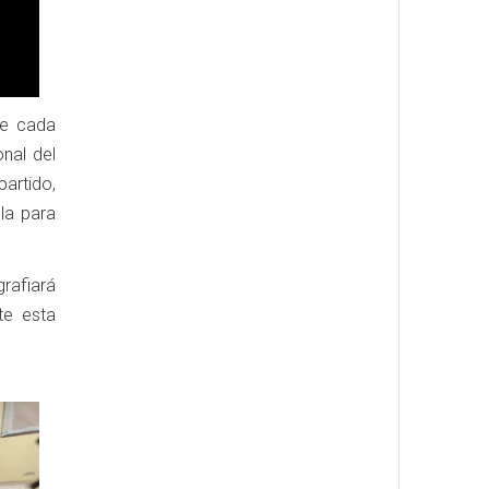
de cada
onal del
partido,
la para
rafiará
te esta