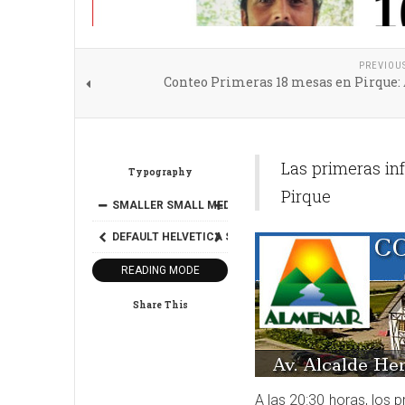
PREVIOU
Conteo Primeras 18 mesas en Pirque:
Las primeras in
Typography
Pirque
SMALLER
SMALL
MEDIUM
BIG
BIGGER
DEFAULT
HELVETICA
SEGOE
GEORGIA
TIMES
READING MODE
Share This
A las 20:30 horas, los