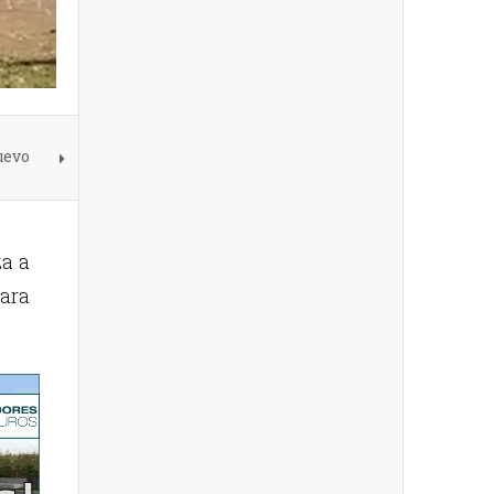
uevo
za a
ara