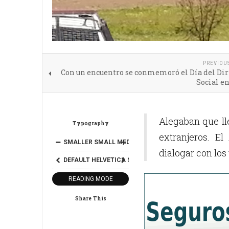
PREVIOU
Con un encuentro se conmemoró el Día del Dir
Social e
Alegaban que ll
Typography
extranjeros. E
SMALLER
SMALL
MEDIUM
BIG
BIGGER
dialogar con lo
DEFAULT
HELVETICA
SEGOE
GEORGIA
TIMES
READING MODE
Share This