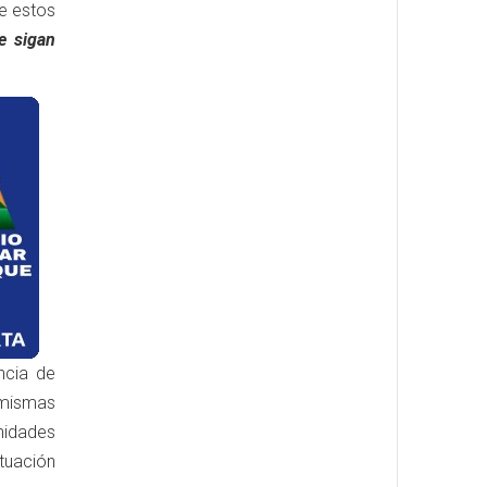
ue
estos
e sigan
ncia de
s mismas
nidades
ituación