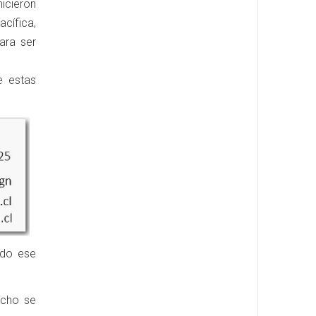
icieron
cífica,
ara ser
e estas
ado ese
echo se