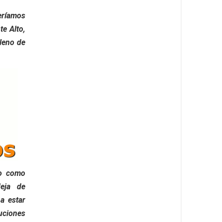
eríamos
e Alto,
leno de
go como
deja de
a estar
uciones