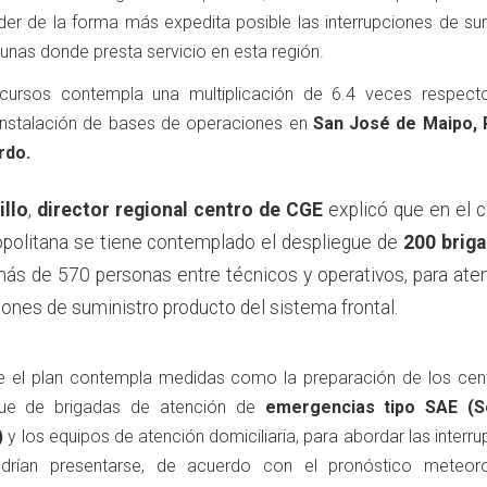
er de la forma más expedita posible las interrupciones de sum
unas donde presta servicio en esta región.
ecursos contempla una multiplicación de 6.4 veces respect
 instalación de bases de operaciones en
San José de Maipo,
rdo.
illo
,
director regional centro de CGE
explicó que en el 
opolitana se tiene contemplado el despliegue de
200 brig
más de 570 personas entre técnicos y operativos, para ate
iones de suministro producto del sistema frontal.
que el plan contempla medidas como la preparación de los cen
egue de brigadas de atención de
emergencias tipo SAE (Se
)
y los equipos de atención domiciliaria, para abordar las interr
drían presentarse, de acuerdo con el pronóstico meteoro