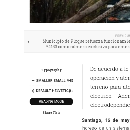
PREVIOU
Municipio de Pirque refuerza funcionamie
*4153 como número exclusivo para emer
De acuerdo a lo
Typography
operación y aten
SMALLER
SMALL
MEDIUM
BIG
BIGGER
terreno para at
DEFAULT
HELVETICA
SEGOE
GEORGIA
TIMES
eléctrico. Ad
READING MODE
electrodependie
Share This
Santiago, 16 de may
ingreso de un sistema 