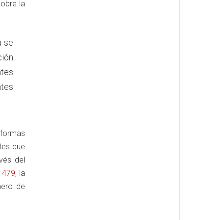
sobre la
a se
ción
tes
ntes
aformas
ntes que
vés del
 479
, la
mero de