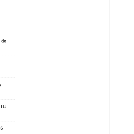
 de
y
III
26