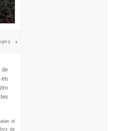
ipo y
s de
s en
stro
tes
alan el
tivo de