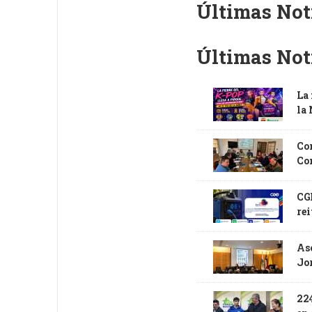
Últimas Not
Últimas Not
La 
la
Con
Co
CGE
rei
Aso
Jo
224