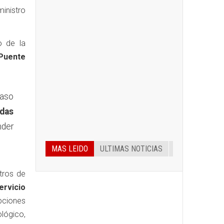
inistro
o de la
 Puente
caso
adas
nder
MAS LEIDO
ULTIMAS NOTICIAS
tros de
rvicio
upciones
lógico,