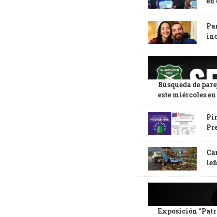
en
Par
in
Búsqueda de pare
este miércoles en 
Pi
Pre
Ca
leñ
Exposición “Patri