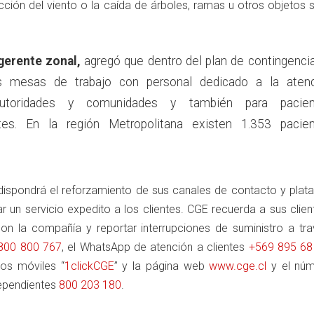
cción del viento o la caída de árboles, ramas u otros objetos 
erente zonal,
agregó que dentro del plan de contingenci
as mesas de trabajo con personal dedicado a la aten
utoridades y comunidades y también para pacien
ntes. En la región Metropolitana existen 1.353 pacie
ispondrá el reforzamiento de sus canales de contacto y plat
ar un servicio expedito a los clientes. CGE recuerda a sus clie
n la compañía y reportar interrupciones de suministro a tra
800 800 767
, el WhatsApp de atención a clientes
+569 895 68
nos móviles “
1clickCGE
” y la página web
www.cge.cl
y el nú
dependientes
800 203 180
.