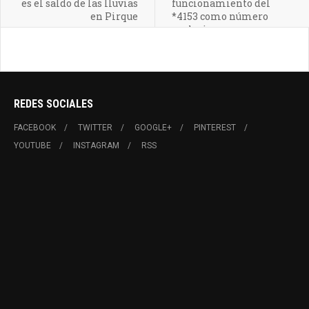
es el saldo de las lluvias
funcionamiento del
en Pirque
*4153 como número
exclusivo para
emergencias
REDES SOCIALES
FACEBOOK
TWITTER
GOOGLE+
PINTEREST
YOUTUBE
INSTAGRAM
RSS