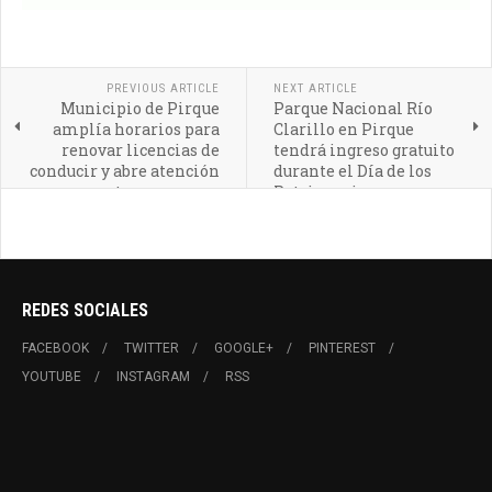
PREVIOUS ARTICLE
NEXT ARTICLE
Municipio de Pirque
Parque Nacional Río
amplía horarios para
Clarillo en Pirque
renovar licencias de
tendrá ingreso gratuito
conducir y abre atención
durante el Día de los
a otras comunas
Patrimonios
REDES SOCIALES
FACEBOOK
TWITTER
GOOGLE+
PINTEREST
YOUTUBE
INSTAGRAM
RSS