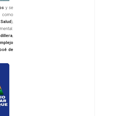
os
y se
as como
 Salud
),
mental.
dillera
,
mplejo
José de