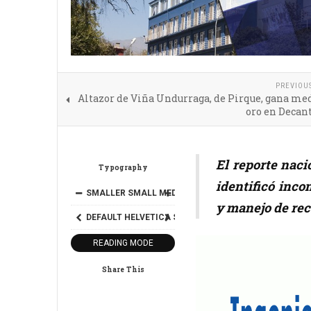
PREVIOU
Altazor de Viña Undurraga, de Pirque, gana me
oro en Decan
El reporte naci
Typography
identificó inco
SMALLER
SMALL
MEDIUM
BIG
BIGGER
y manejo de rec
DEFAULT
HELVETICA
SEGOE
GEORGIA
TIMES
READING MODE
Share This