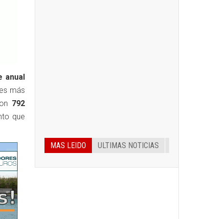
e anual
nes más
aron
792
nto que
MAS LEIDO
ULTIMAS NOTICIAS