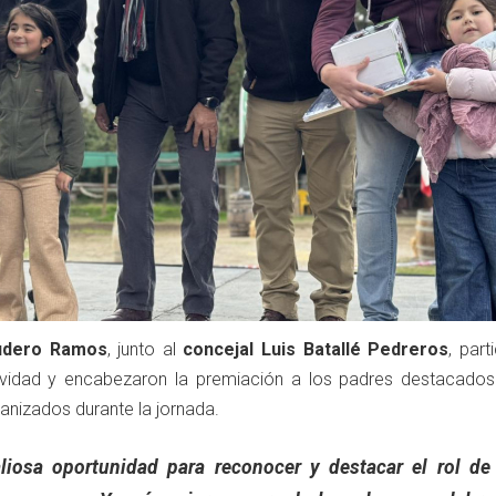
cudero Ramos
, junto al
concejal Luis Batallé Pedreros
, part
ividad y encabezaron la premiación a los padres destacados
anizados durante la jornada.
liosa oportunidad para reconocer y destacar el rol de