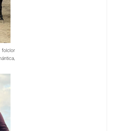
 folclor
mántica,