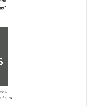
ando
as”
,
lve a
a figura