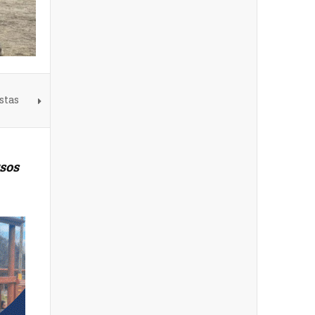
stas
sos