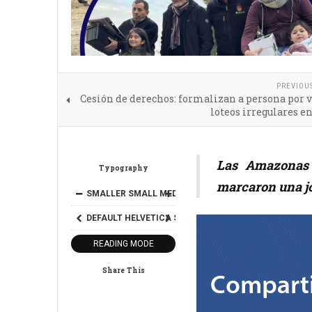
PREVIOU
Cesión de derechos: formalizan a persona por 
loteos irregulares e
Las Amazonas d
Typography
marcaron una jo
SMALLER
SMALL
MEDIUM
BIG
BIGGER
DEFAULT
HELVETICA
SEGOE
GEORGIA
TIMES
READING MODE
Share This