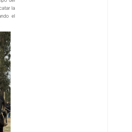
cipó del
catar la
ando el