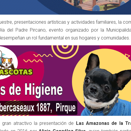
stre, presentaciones artísticas y actividades familiares, la c
Día del Padre Pircano, evento organizado por la Municipalid
desempeñan un rol fundamental en sus hogares y comunidades.
gran atractivo la presentación de
Las Amazonas de la Tra