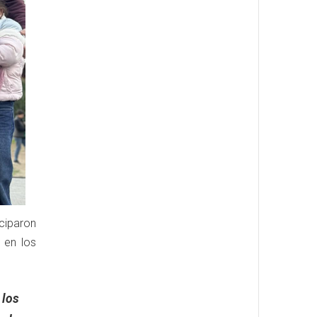
iciparon
 en los
 los