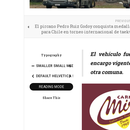
PREVIOU
El pircano Pedro Ruiz Godoy conquista medall
para Chile en torneo internacional de tae
El vehículo f
Typography
encargo vigente
SMALLER
SMALL
MEDIUM
BIG
BIGGER
otra comuna.
DEFAULT
HELVETICA
SEGOE
GEORGIA
TIMES
READING MODE
Share This