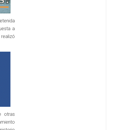
detenida
uesta a
realizó
e otras
amiento
nisterio