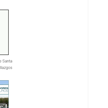
e Santa
llazgos