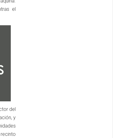
áquina.
tras el
ctor del
ación, y
nidades
recinto