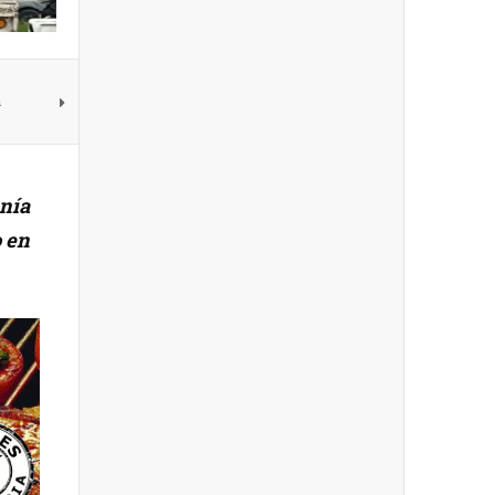
a
nía
o en