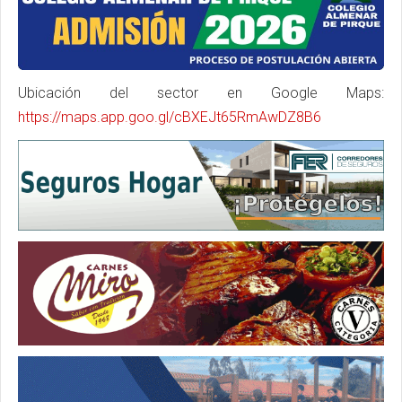
Ubicación del sector en Google Maps:
https://maps.app.goo.gl/cBXEJt65RmAwDZ8B6