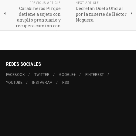
PREVIOUS ARTICLE
NEXT ARTICLE
Carabineros Pirque
Decretan Duelo Oficial
detiene a sujeto con
por la muerte de Héctor
amplio prontuario y
Noguera
recupera camión con
encargo por robo
REDES SOCIALES
FACEBOOK
TWITTER
GOOGLE+
PINTEREST
YOUTUBE
INSTAGRAM
RSS