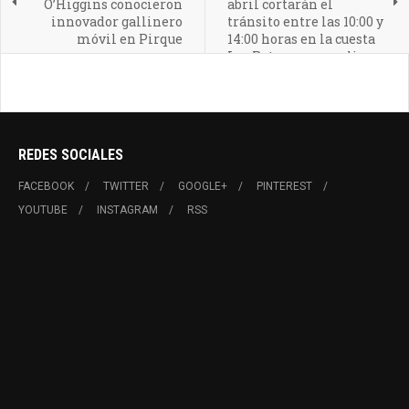
O’Higgins conocieron
abril cortarán el
innovador gallinero
tránsito entre las 10:00 y
móvil en Pirque
14:00 horas en la cuesta
Los Ratones por peligro
de derrumbes
REDES SOCIALES
FACEBOOK
TWITTER
GOOGLE+
PINTEREST
YOUTUBE
INSTAGRAM
RSS