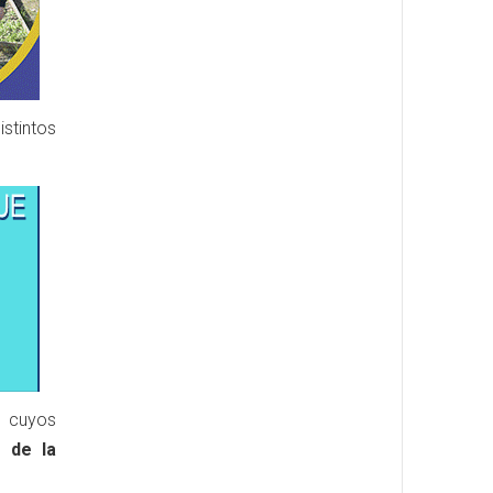
stintos
, cuyos
s de la