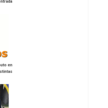
entrada
buto en
stintas