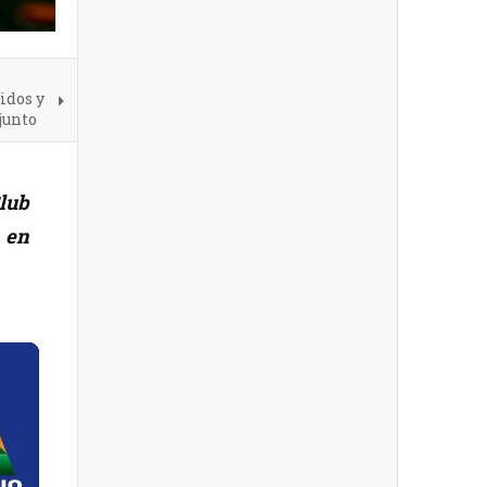
idos y
junto
lub
 en