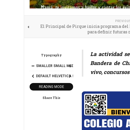
PREVIOU
El Principal de Pirque inicia programa de
para definir futuras
La actividad s
Typography
Bandera de Chi
SMALLER
SMALL
MEDIUM
BIG
BIGGER
vivo, concursos
DEFAULT
HELVETICA
SEGOE
GEORGIA
TIMES
READING MODE
Share This