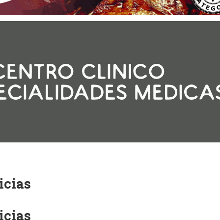
icias
icias