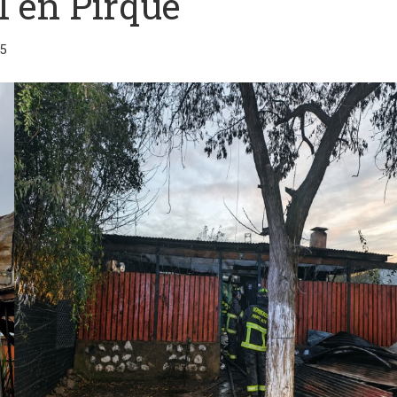
l en Pirque
5