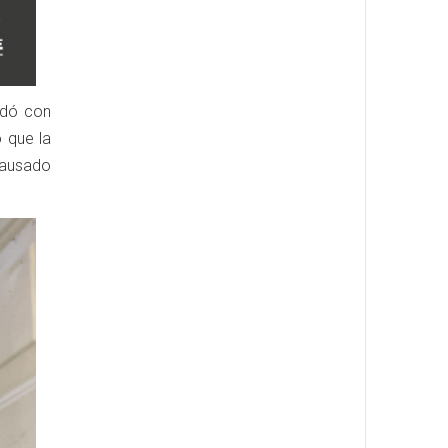
edó con
ó que la
causado