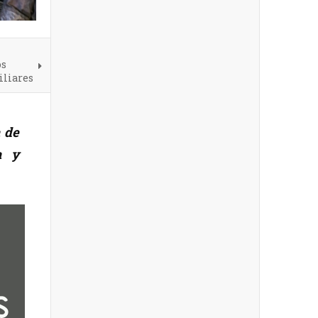
os
iliares
 de
a y