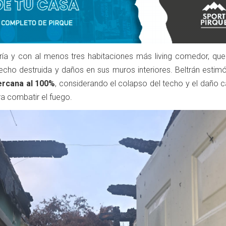
ería y con al menos tres habitaciones más living comedor, qu
techo destruida y daños en sus muros interiores. Beltrán estim
ercana al 100%
, considerando el colapso del techo y el daño 
ra combatir el fuego.