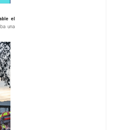
able el
aba una