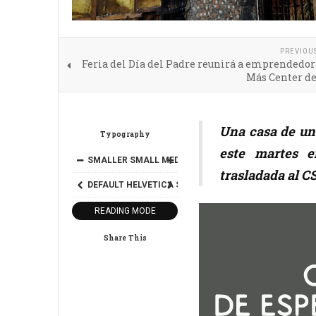
PREVIOU
Feria del Día del Padre reunirá a emprendedor
Más Center de
Una casa de un
Typography
este martes e
SMALLER
SMALL
MEDIUM
BIG
BIGGER
trasladada al CS
DEFAULT
HELVETICA
SEGOE
GEORGIA
TIMES
READING MODE
Share This