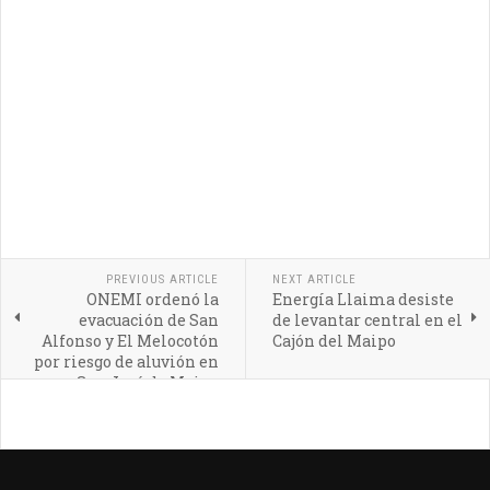
PREVIOUS ARTICLE
NEXT ARTICLE
ONEMI ordenó la
Energía Llaima desiste
evacuación de San
de levantar central en el
Alfonso y El Melocotón
Cajón del Maipo
por riesgo de aluvión en
San José de Maipo