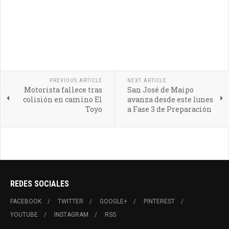
PREVIOUS ARTICLE
NEXT ARTICLE
Motorista fallece tras
San José de Maipo
colisión en camino El
avanza desde este lunes
Toyo
a Fase 3 de Preparación
REDES SOCIALES
FACEBOOK
TWITTER
GOOGLE+
PINTEREST
YOUTUBE
INSTAGRAM
RSS