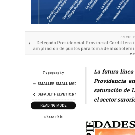
PREVIOU
Delegada Presidencial Provincial Cordillera 
ampliación de puntos para toma de alcoholemia
pr
La futura línea
Typography
Providencia en
SMALLER
SMALL
MEDIUM
BIG
BIGGER
saturación de L
DEFAULT
HELVETICA
SEGOE
GEORGIA
TIMES
el sector surori
READING MODE
Share This