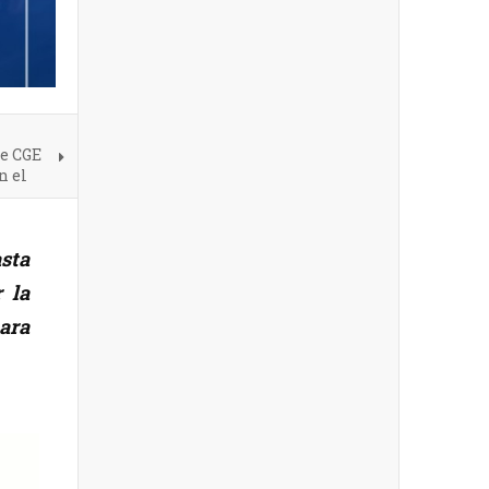
de CGE
n el
asta
 la
ara