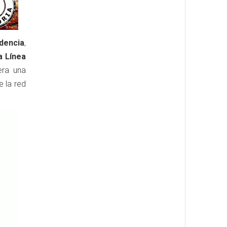
dencia
,
a Línea
era una
 la red