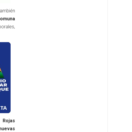
ambién
 comuna
orales,
, Rojas
nuevas