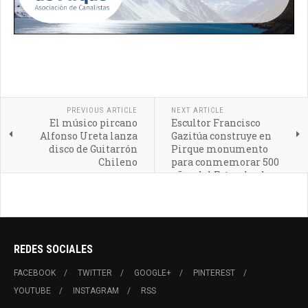
PREVIOUS ARTICLE
NEXT ARTICLE
El músico pircano
Escultor Francisco
Alfonso Ureta lanza
Gazitúa construye en
disco de Guitarrón
Pirque monumento
Chileno
para conmemorar 500
años del Estrecho de
Magallanes
REDES SOCIALES
FACEBOOK
TWITTER
GOOGLE+
PINTEREST
YOUTUBE
INSTAGRAM
RSS