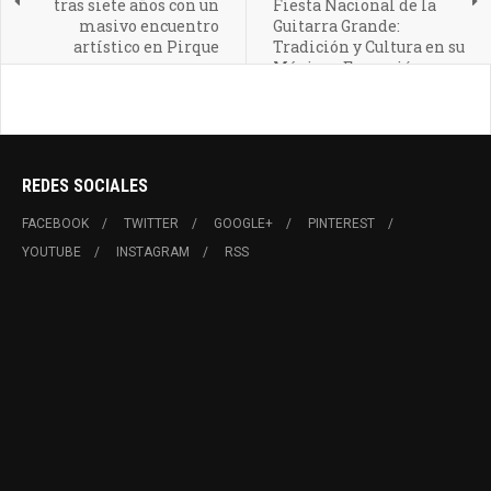
tras siete años con un
Fiesta Nacional de la
masivo encuentro
Guitarra Grande:
artístico en Pirque
Tradición y Cultura en su
Máxima Expresión
REDES SOCIALES
FACEBOOK
TWITTER
GOOGLE+
PINTEREST
YOUTUBE
INSTAGRAM
RSS