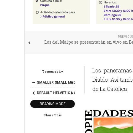
PREVIOU
Los del Maipo se presentarán en vivo en B
Los panoramas 
Typography
Diablo. Así tamb
SMALLER
SMALL
MEDIUM
BIG
BIGGER
de La Católica
DEFAULT
HELVETICA
SEGOE
GEORGIA
TIMES
READING MODE
Share This