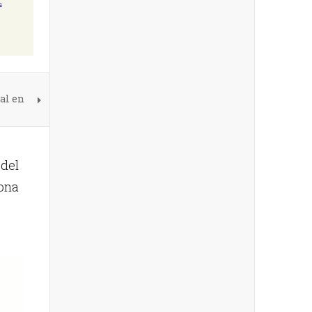
al en
del
sona