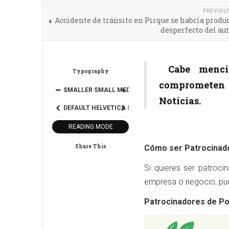
PREVIOU
Accidente de tránsito en Pirque se habría produ
desperfecto del au
Cabe mencio
Typography
comprometen l
SMALLER
SMALL
MEDIUM
BIG
BIGGER
Noticias.
DEFAULT
HELVETICA
SEGOE
GEORGIA
TIMES
READING MODE
Share This
Cómo ser Patrocinad
Si quieres ser patroci
empresa o negocio, pue
Patrocinadores de Po