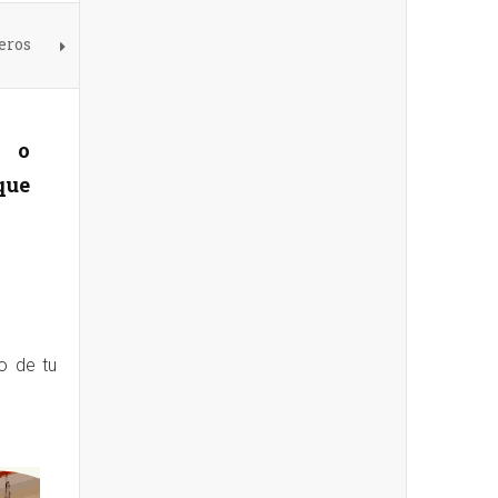
eros
a o
que
io de tu