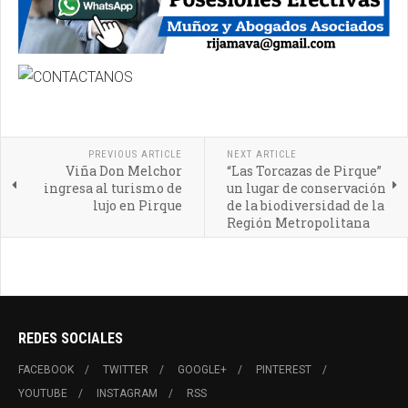
PREVIOUS ARTICLE
NEXT ARTICLE
Viña Don Melchor
“Las Torcazas de Pirque”
ingresa al turismo de
un lugar de conservación
lujo en Pirque
de la biodiversidad de la
Región Metropolitana
REDES SOCIALES
FACEBOOK
TWITTER
GOOGLE+
PINTEREST
YOUTUBE
INSTAGRAM
RSS