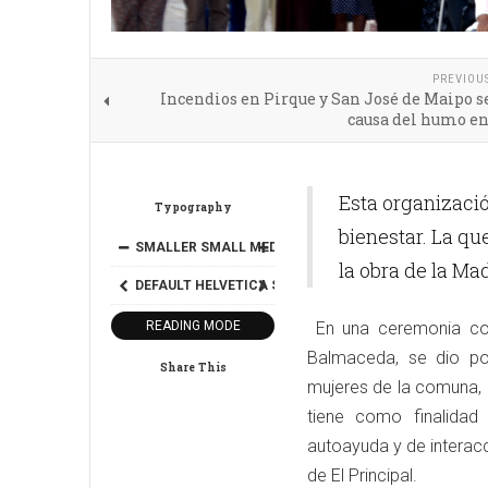
PREVIOU
Incendios en Pirque y San José de Maipo s
causa del humo en
Esta organizació
Typography
bienestar. La qu
SMALLER
SMALL
MEDIUM
BIG
BIGGER
la obra de la M
DEFAULT
HELVETICA
SEGOE
GEORGIA
TIMES
READING MODE
En una ceremonia con
Balmaceda, se dio por
Share This
mujeres de la comuna, 
tiene como finalidad
autoayuda y de interac
de El Principal.