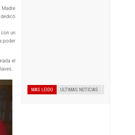
a Madre
n dedicó
 con un
ra poder
urada el
laves.
MAS LEIDO
ULTIMAS NOTICIAS