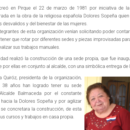
creó en Pirque el 22 de marzo de 1981 por iniciativa de l
pirada en la obra de la religiosa española Dolores Sopeña quie
s desvalidos y del bienestar de las mujeres.
tegrantes de esta organización venían solicitando poder contar
o tener que rotar por diferentes sedes y piezas improvisadas pa
ealizar sus trabajos manuales.
idad realizó la construcción de una sede propia, que fue inaug
por ellas en conjunto al alcalde, con una simbólica entrega de l
Quiróz, presidenta de la organización,
e 38 años han logrado tener su sede
 Alcalde Balmaceda por el constante
hacia la Dolores Sopeña y por agilizar
se concretara la construcción, de esta
us cursos y trabajos en casa propia.