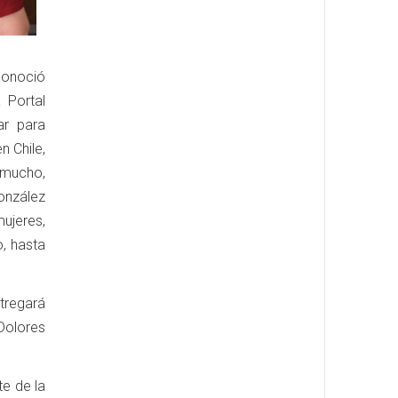
conoció
 Portal
ar para
n Chile,
 mucho,
onzález
mujeres,
o, hasta
tregará
Dolores
e de la