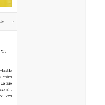
 de
a en
Alcalde
a estas
 La que
eación,
ectores