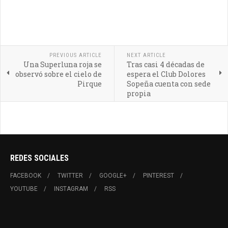
PREVIOUS ARTICLE
NEXT ARTICLE
Una Superluna roja se
Tras casi 4 décadas de
observó sobre el cielo de
espera el Club Dolores
Pirque
Sopeña cuenta con sede
propia
REDES SOCIALES
FACEBOOK
TWITTER
GOOGLE+
PINTEREST
YOUTUBE
INSTAGRAM
RSS