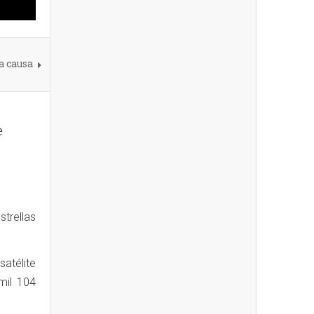
a causa
e
trellas
satélite
mil 104