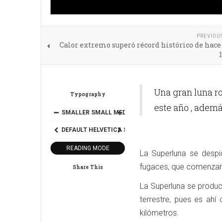
PREVIOU
Calor extremo superó récord histórico de hac
Una gran luna ro
Typography
este año , ademá
SMALLER
SMALL
MEDIUM
BIG
BIGGER
DEFAULT
HELVETICA
SEGOE
GEORGIA
TIMES
READING MODE
La Superluna se despi
fugaces, que comenzaro
Share This
La Superluna se produce
terrestre, pues es ah
kilómetros.