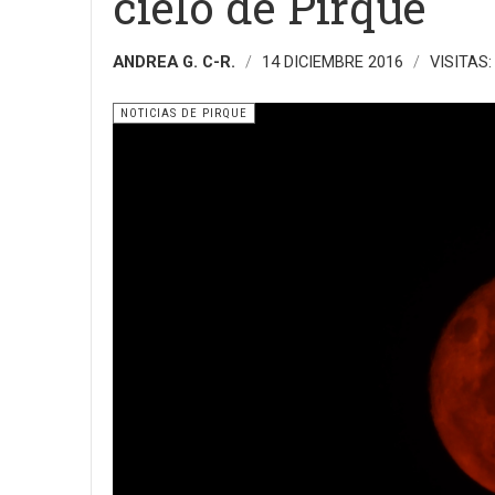
cielo de Pirque
ANDREA G. C-R.
14 DICIEMBRE 2016
VISITAS:
NOTICIAS DE PIRQUE