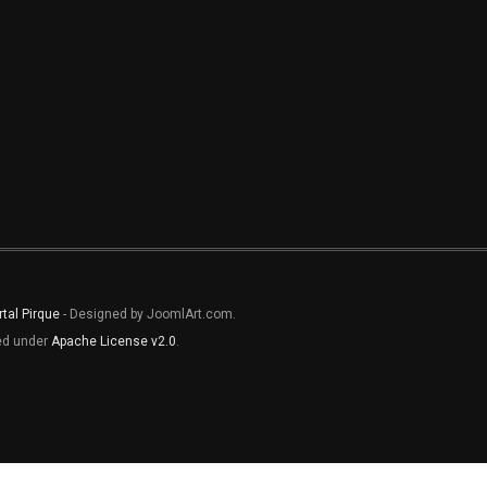
rtal Pirque
- Designed by JoomlArt.com.
sed under
Apache License v2.0
.