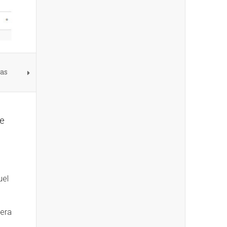
tas
se
uel
mera