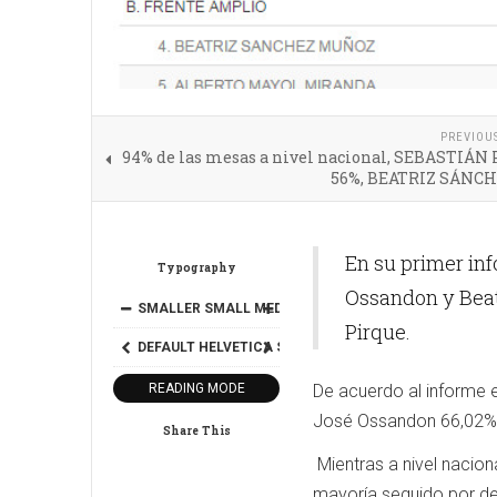
PREVIOU
94% de las mesas a nivel nacional, SEBASTIÁN
56%, BEATRIZ SÁNCH
En su primer inf
Typography
Ossandon y Beat
SMALLER
SMALL
MEDIUM
BIG
BIGGER
Pirque.
DEFAULT
HELVETICA
SEGOE
GEORGIA
TIMES
READING MODE
De acuerdo al informe 
José Ossandon 66,02% y
Share This
Mientras a nivel nacion
mayoría seguido por de