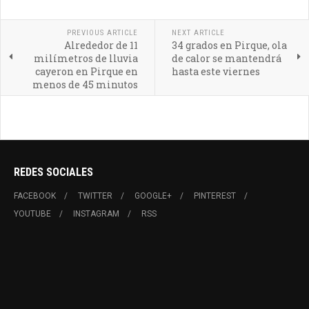
PREVIOUS ARTICLE
NEXT ARTICLE
Alrededor de 11
34 grados en Pirque, ola
milímetros de lluvia
de calor se mantendrá
cayeron en Pirque en
hasta este viernes
menos de 45 minutos
REDES SOCIALES
FACEBOOK
TWITTER
GOOGLE+
PINTEREST
YOUTUBE
INSTAGRAM
RSS