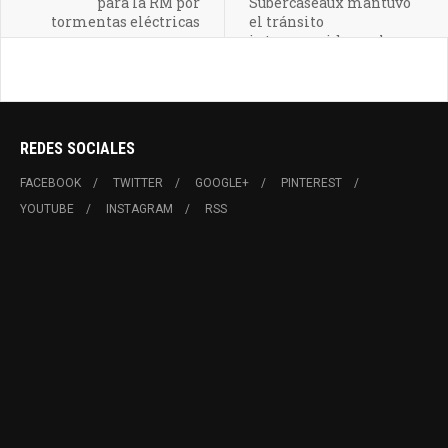
para la RM por
Subercaseaux mantuvo
tormentas eléctricas
el tránsito
interrumpido por horas
en Pirque
REDES SOCIALES
FACEBOOK
TWITTER
GOOGLE+
PINTEREST
YOUTUBE
INSTAGRAM
RSS