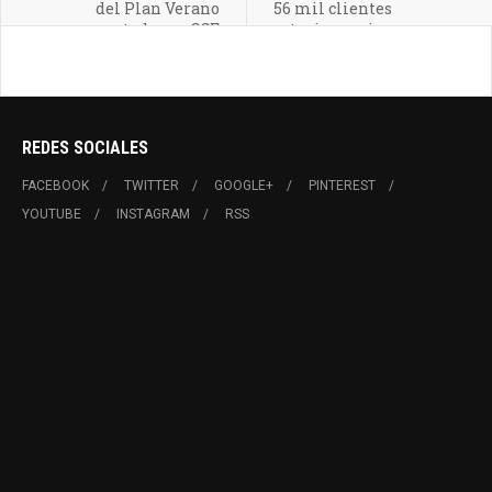
del Plan Verano
56 mil clientes
presentado por CGE
estuvieron sin
suministro, incluyendo
sectores de Pirque
REDES SOCIALES
FACEBOOK
TWITTER
GOOGLE+
PINTEREST
YOUTUBE
INSTAGRAM
RSS