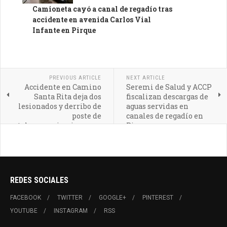
Camioneta cayó a canal de regadío tras
accidente en avenida Carlos Vial
Infante en Pirque
PREVIOUS ARTICLE
NEXT ARTICLE
Accidente en Camino
Seremi de Salud y ACCP
Santa Rita deja dos
fiscalizan descargas de
lesionados y derribo de
aguas servidas en
poste de
canales de regadío en
telecomunicaciones en
Pirque
Pirque
REDES SOCIALES
FACEBOOK
TWITTER
GOOGLE+
PINTEREST
YOUTUBE
INSTAGRAM
RSS