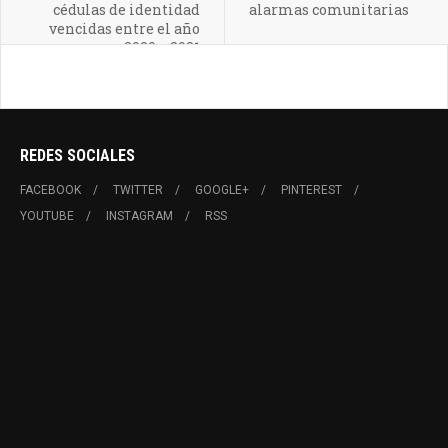
cédulas de identidad
alarmas comunitarias
vencidas entre el año
2020 y 2021
REDES SOCIALES
FACEBOOK
TWITTER
GOOGLE+
PINTEREST
YOUTUBE
INSTAGRAM
RSS