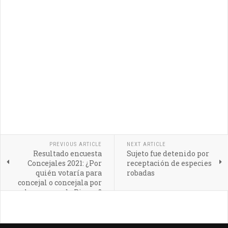
PREVIOUS ARTICLE
NEXT ARTICLE
Resultado encuesta
Sujeto fue detenido por
Concejales 2021: ¿Por
receptación de especies
quién votaría para
robadas
concejal o concejala por
la comuna de Pirque?