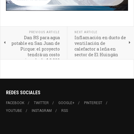
PREVIOUS ARTICLE
NEXT ARTICLE
Dan RS para agua
Inflamación en ducto de
potable en San Juan de
ventilación de
Pirque: el proyecto
calefactor a leña en
tendrá un costo
sector de El Huingán
aproximado de $ 2.300
millones
REDES SOCIALES
FACEBOOK
TWITTER
GOOGLE+
PINTEREST
YOUTUBE
INSTAGRAM
RSS