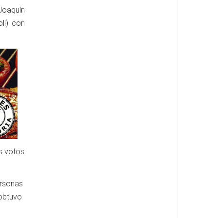
Joaquín
li) con
os votos
ersonas
 obtuvo