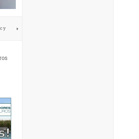
c y
ros