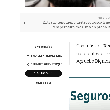
PREVIOU
Extraño fenómeno meteorológico traer
temperatura máxima en pleno i
Con más del 98% 
Typography
candidatos, el e
SMALLER
SMALL
MEDIUM
BIG
BIGGER
Apruebo Dignid
DEFAULT
HELVETICA
SEGOE
GEORGIA
TIMES
READING MODE
Share This