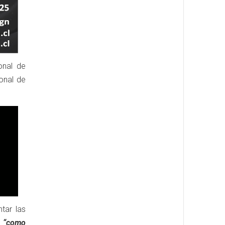
onal de
onal de
tar las
“como