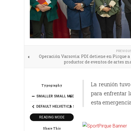
PREVIOU
Operación Varsovia: PDI detiene en Pirque 
productor de eventos de artes m
La reunión tuvo
Typography
para enfrentar 
SMALLER
SMALL
MEDIUM
BIG
BIGGER
esta emergencia
DEFAULT
HELVETICA
SEGOE
GEORGIA
TIMES
READING MODE
Share This