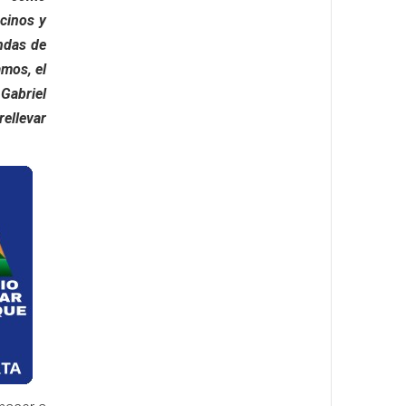
cinos y
andas de
amos, el
 Gabriel
rellevar