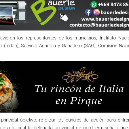
uvieron los representantes de los municipios, Instituto Naci
o (Indap), Servicio Agrícola y Ganadero (SAG), Comisión Naci
rincipal objetivo, reforzar los canales de acción para enfren
te a lo cual la delegada provincial de cordillera, señaló que,