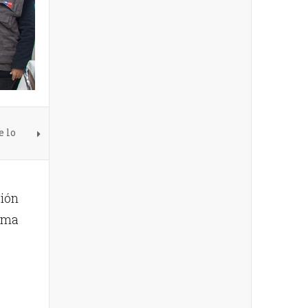
e lo
ción
orma