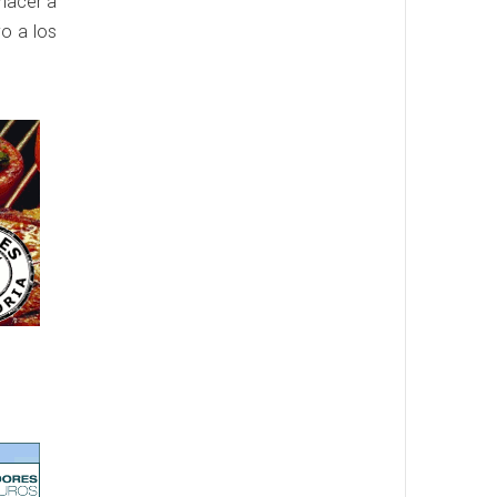
 hacer a
yo a los