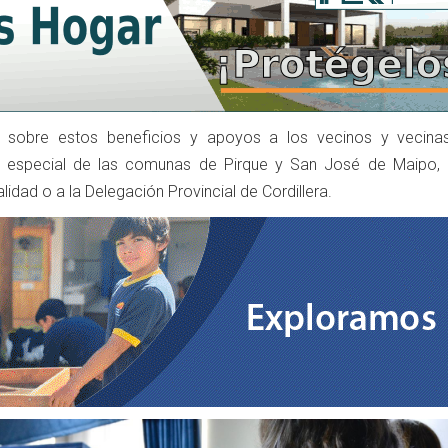
 sobre estos beneficios y apoyos a los vecinos y vecina
 en especial de las comunas de Pirque y San José de Maipo,
idad o a la Delegación Provincial de Cordillera.