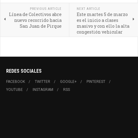
PREVIOUS ARTICLE
NEXT ARTICLE
Línea de Colectivos abre
Este martes 5 de marzo
nuevo recorrido hacia
es el inicio a clases
San Juan de Pirque
masivo y con ello la alta
congestión vehicular
REDES SOCIALES
FACEBOOK
TWITTER
GOOGLE+
PINTEREST
YOUTUBE
INSTAGRAM
RSS