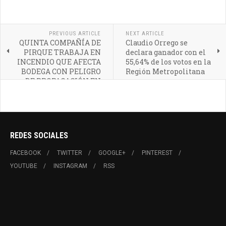
PREVIOUS ARTICLE
NEXT ARTICLE
QUINTA COMPAÑÍA DE
Claudio Orrego se
PIRQUE TRABAJA EN
declara ganador con el
INCENDIO QUE AFECTA
55,64% de los votos en la
BODEGA CON PELIGRO
Región Metropolitana
DE PROPAGACIÓN EN
BUIN
REDES SOCIALES
FACEBOOK
TWITTER
GOOGLE+
PINTEREST
YOUTUBE
INSTAGRAM
RSS