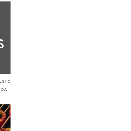
, sino
ico,