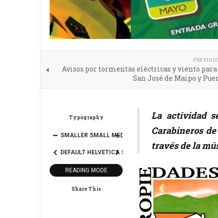
PREVIOU
Avisos por tormentas eléctricas y viento para
San José de Maipo y Pue
La actividad 
Typography
Carabineros de 
SMALLER
SMALL
MEDIUM
BIG
BIGGER
través de la mús
DEFAULT
HELVETICA
SEGOE
GEORGIA
TIMES
READING MODE
Share This