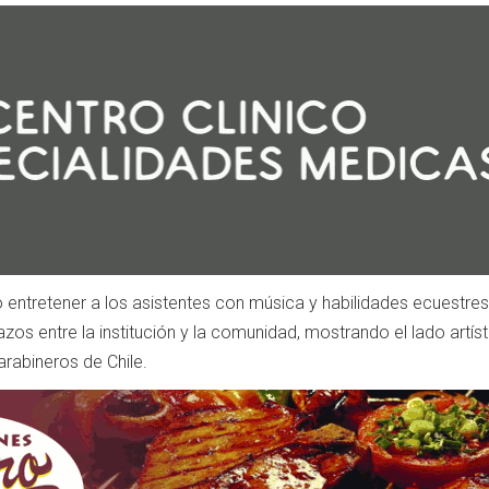
 entretener a los asistentes con música y habilidades ecuestres
azos entre la institución y la comunidad, mostrando el lado artíst
rabineros de Chile.