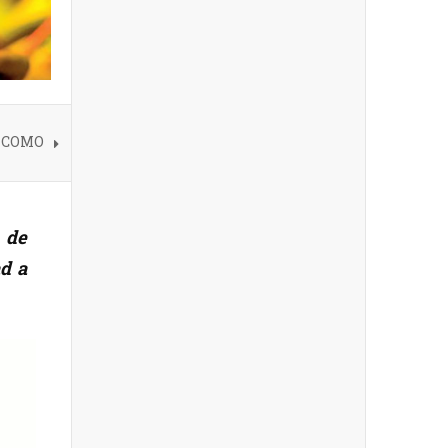
5 COMO
 de
d a