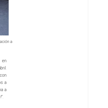
tación a
 en
ril.
 con
os a
na a
”.