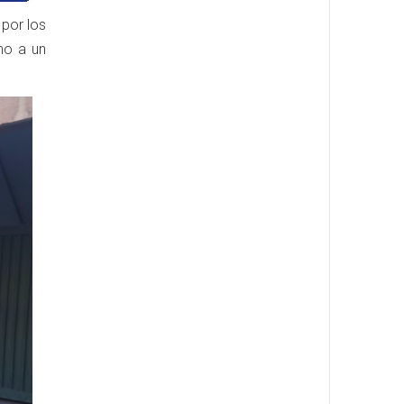
 por los
no a un