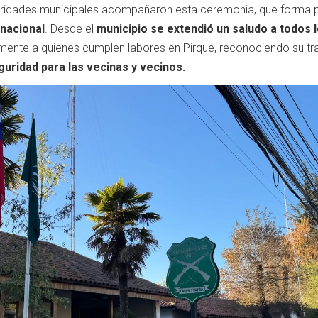
toridades municipales acompañaron esta ceremonia, que forma 
nacional
. Desde el
municipio se extendió un saludo a todos 
lmente a quienes cumplen labores en Pirque, reconociendo su tr
guridad para las vecinas y vecinos.