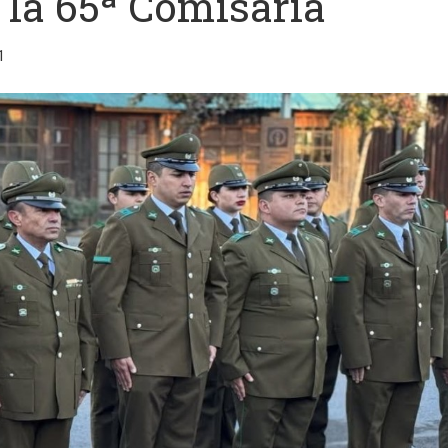
 la 65ª Comisaría
1