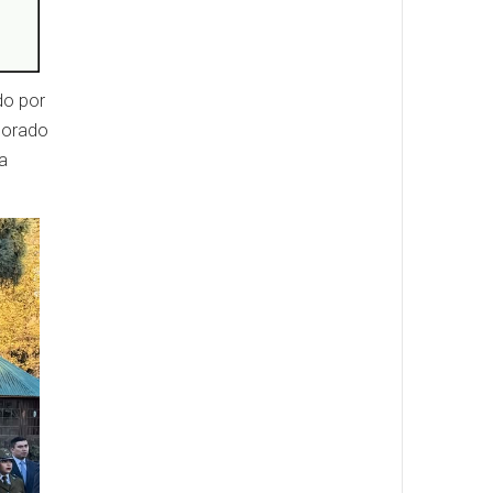
do por
rporado
 a