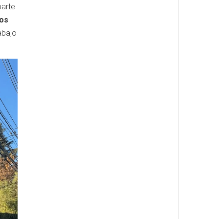
parte
los
abajo