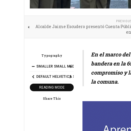
PREVIOU
Alcalde Jaime Escudero presentó Cuenta Públi
en
En el marco del 
Typography
bandera en la 6
SMALLER
SMALL
MEDIUM
BIG
BIGGER
compromiso y la
DEFAULT
HELVETICA
SEGOE
GEORGIA
TIMES
la comuna.
READING MODE
Share This