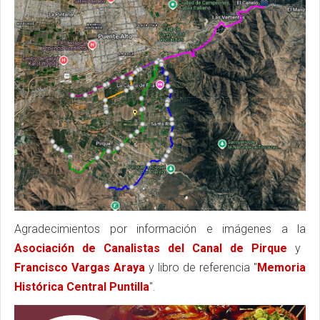
Agradecimientos por información e imágenes a la
Asociación de Canalistas del Canal de Pirque
y
Francisco Vargas Araya
y libro de referencia "
Memoria
Histórica Central Puntilla
".