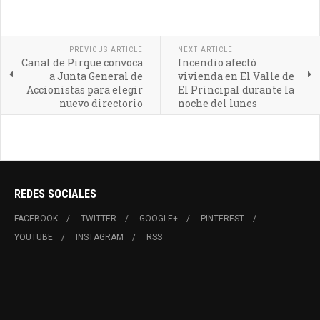
PREVIOUS ARTICLE
NEXT ARTICLE
Canal de Pirque convoca
Incendio afectó
a Junta General de
vivienda en El Valle de
Accionistas para elegir
El Principal durante la
nuevo directorio
noche del lunes
REDES SOCIALES
FACEBOOK
TWITTER
GOOGLE+
PINTEREST
YOUTUBE
INSTAGRAM
RSS