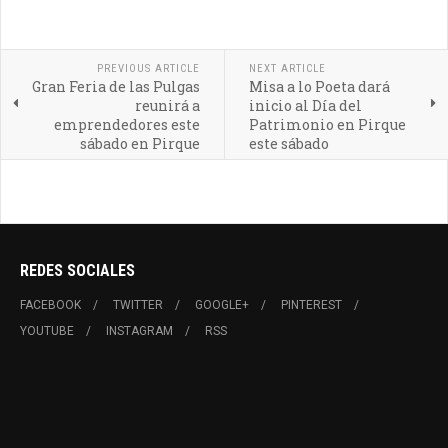
PREVIOUS ARTICLE
NEXT ARTICLE
Gran Feria de las Pulgas
Misa a lo Poeta dará
reunirá a
inicio al Día del
emprendedores este
Patrimonio en Pirque
sábado en Pirque
este sábado
REDES SOCIALES
FACEBOOK
TWITTER
GOOGLE+
PINTEREST
YOUTUBE
INSTAGRAM
RSS