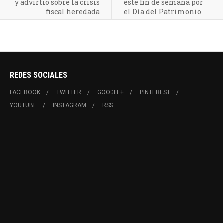
y advirtio sobre la crisis
este fin de semana por
fiscal heredada
el Día del Patrimonio
REDES SOCIALES
FACEBOOK
TWITTER
GOOGLE+
PINTEREST
YOUTUBE
INSTAGRAM
RSS