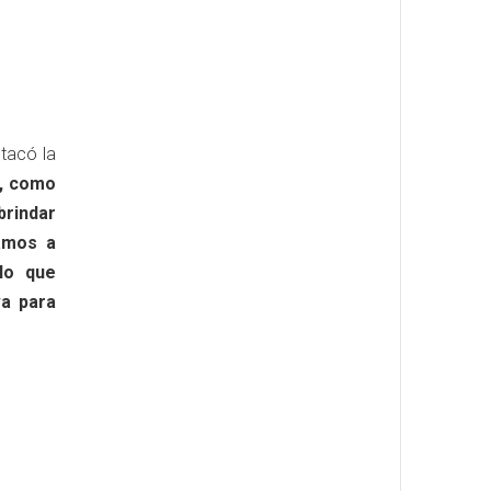
stacó la
, como
brindar
amos a
lo que
va para