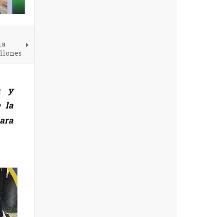
ia
illones
n y
 la
ara