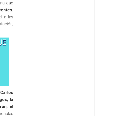
nalidad
centes
.
l a las
ación,
 Carlos
gos; la
rán; el
ionales