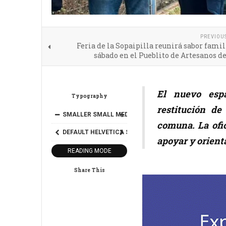
PREVIOU
Feria de la Sopaipilla reunirá sabor famil
sábado en el Pueblito de Artesanos d
El nuevo espa
Typography
restitución de
SMALLER
SMALL
MEDIUM
BIG
BIGGER
comuna. La ofi
DEFAULT
HELVETICA
SEGOE
GEORGIA
TIMES
apoyar y orienta
READING MODE
Share This