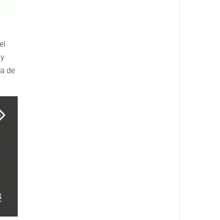
el
 y
ra de