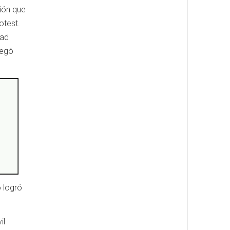
ción que
otest.
dad
legó
o logró
il