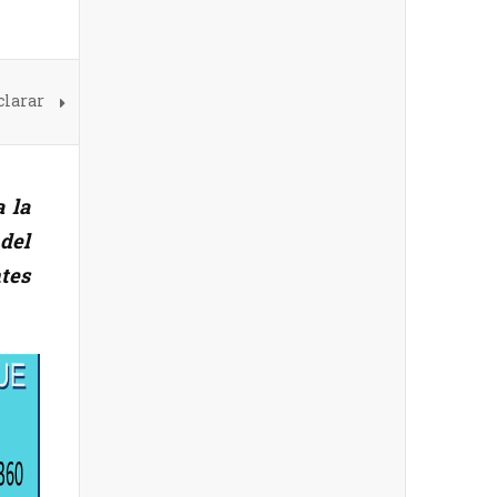
clarar
 la
del
tes