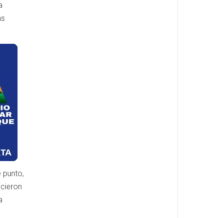
a
as
 punto,
icieron
a