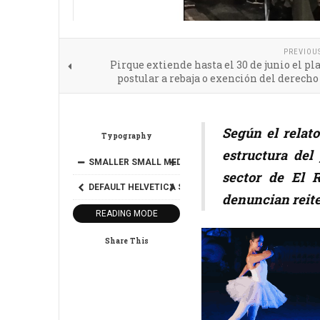
PREVIOU
Pirque extiende hasta el 30 de junio el pl
postular a rebaja o exención del derecho
Según el relat
Typography
estructura del
SMALLER
SMALL
MEDIUM
BIG
BIGGER
sector de El R
DEFAULT
HELVETICA
SEGOE
GEORGIA
TIMES
denuncian reite
READING MODE
Share This