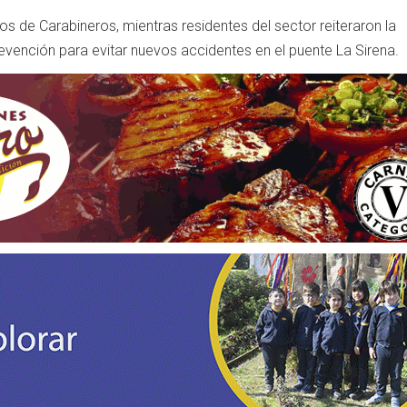
 de Carabineros, mientras residentes del sector reiteraron la
vención para evitar nuevos accidentes en el puente La Sirena.