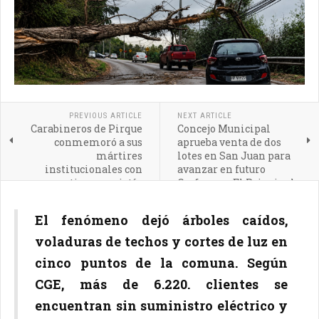
PREVIOUS ARTICLE
NEXT ARTICLE
Carabineros de Pirque
Concejo Municipal
conmemoró a sus
aprueba venta de dos
mártires
lotes en San Juan para
institucionales con
avanzar en futuro
emotiva eucaristía
Cesfam en El Principal
El fenómeno dejó árboles caídos,
voladuras de techos y cortes de luz en
cinco puntos de la comuna. Según
CGE, más de 6.220. clientes se
encuentran sin suministro eléctrico y