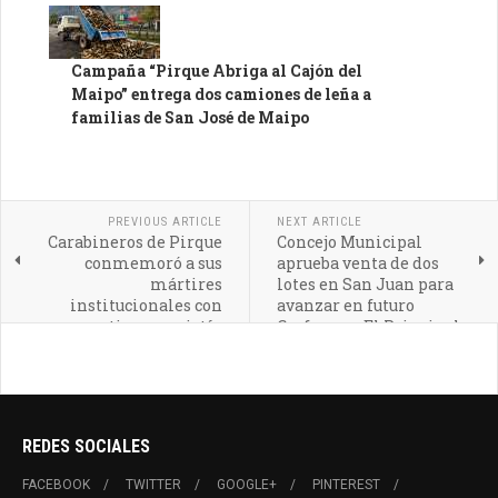
Campaña “Pirque Abriga al Cajón del
Maipo” entrega dos camiones de leña a
familias de San José de Maipo
PREVIOUS ARTICLE
NEXT ARTICLE
Carabineros de Pirque
Concejo Municipal
conmemoró a sus
aprueba venta de dos
mártires
lotes en San Juan para
institucionales con
avanzar en futuro
emotiva eucaristía
Cesfam en El Principal
REDES SOCIALES
FACEBOOK
TWITTER
GOOGLE+
PINTEREST