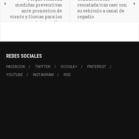
medidas preventivas
rescatada tras caer con
ante pronóstico de
su vehículo a canal de
viento y lluvias para los
regadío
próximos días
REDES SOCIALES
FACEBOOK
TWITTER
GOOGLE+
PINTEREST
YOUTUBE
INSTAGRAM
RSS