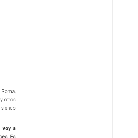
n Roma,
a
y otros
 siendo
e voy a
ces. Es