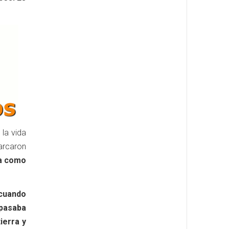
 la vida
arcaron
da como
 cuando
 pasaba
ierra y