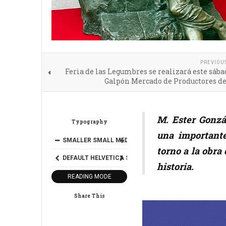
PREVIOU
Feria de las Legumbres se realizará este sába
Galpón Mercado de Productores de
M. Ester Gonzá
Typography
una importante
SMALLER
SMALL
MEDIUM
BIG
BIGGER
torno a la obra
DEFAULT
HELVETICA
SEGOE
GEORGIA
TIMES
historia.
READING MODE
Share This