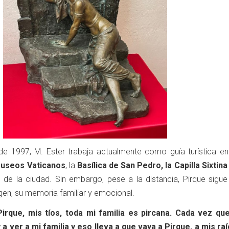
sde 1997, M. Ester trabaja actualmente como guía turística e
useos Vaticanos
, la
Basílica de San Pedro, la Capilla Sixtin
 de la ciudad. Sin embargo, pese a la distancia, Pirque sigue
rigen, su memoria familiar y emocional.
irque, mis tíos, toda mi familia es pircana. Cada vez qu
a ver a mi familia y eso lleva a que vaya a Pirque, a mis raí