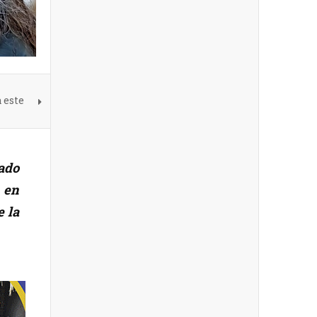
 este
ado
 en
e la