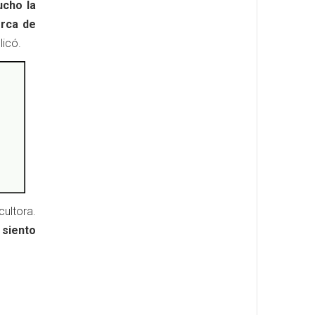
ucho la
erca de
licó.
ultora.
 siento