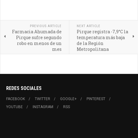
PREVIOUS ARTICLE
NEXT ARTICLE
Farmacia Ahumada de
Pirque registra -7,9°C la
Pirque sufre segundo
temperatura más baja
robo en menos de un
de la Región
mes
Metropolitana
REDES SOCIALES
FACEBOOK
TWITTER
GOOGLE+
PINTEREST
YOUTUBE
INSTAGRAM
RSS