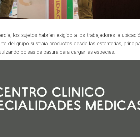
rdia, los sujetos habrían exigido a los trabajadores la ubicaci
arte del grupo sustraía productos desde las estanterías, princi
tilizando bolsas de basura para cargar las especies.