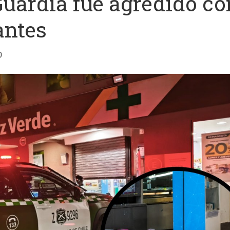
Guardia fue agredido co
antes
0