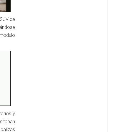
 SUV de
ciándose
 módulo
rarios y
sitaban
 balizas