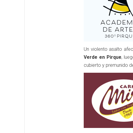
Un violento asalto afe
Verde en Pirque
, lue
cubierto y premunido d