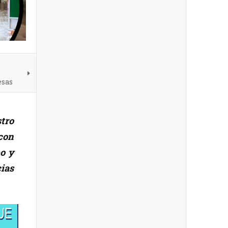
esas
stro
con
bo y
cias