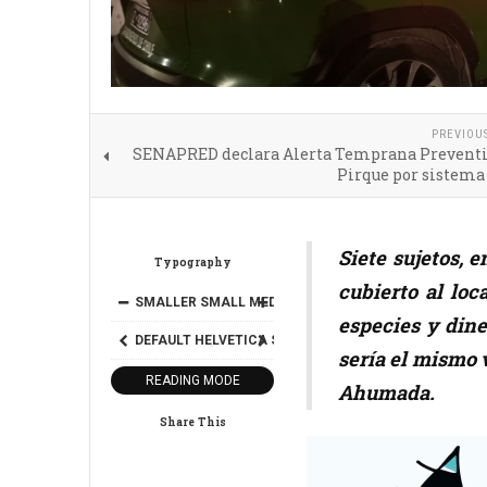
PREVIOU
SENAPRED declara Alerta Temprana Preventi
Pirque por sistema
Siete sujetos, 
Typography
cubierto al loc
SMALLER
SMALL
MEDIUM
BIG
BIGGER
especies y dine
DEFAULT
HELVETICA
SEGOE
GEORGIA
TIMES
sería el mismo 
READING MODE
Ahumada.
Share This