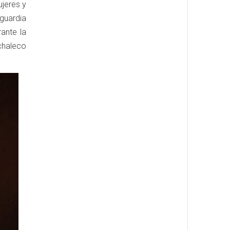
jeres y
guardia
ante la
chaleco